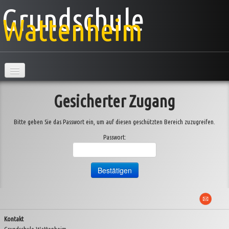
Grundschule
Wattenheim
Hauptseite
Gesicherter Zugang
Schule
Bitte geben Sie das Passwort ein, um auf diesen geschützten Bereich zuzugreifen.
Klassen
▼
Passwort:
AG's
Projekte
▼
Veranstaltungen
▼
Kontakt
Information