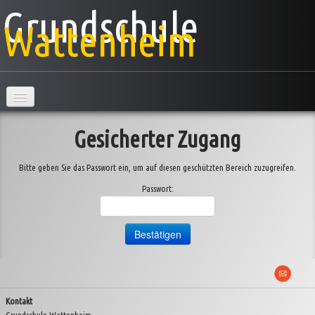
Grundschule
Wattenheim
Hauptseite
Gesicherter Zugang
Schule
Bitte geben Sie das Passwort ein, um auf diesen geschützten Bereich zuzugreifen.
Klassen
▼
Passwort:
AG's
Projekte
▼
Veranstaltungen
▼
Kontakt
Information