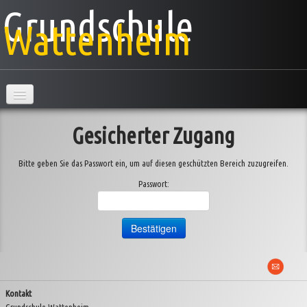
Grundschule
Wattenheim
Hauptseite
Gesicherter Zugang
Schule
Bitte geben Sie das Passwort ein, um auf diesen geschützten Bereich zuzugreifen.
Klassen
▼
Passwort:
AG's
Projekte
▼
Veranstaltungen
▼
Kontakt
Information